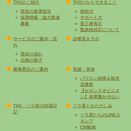
THSのご紹介
THSだからできること
現在の発電状況
技術力
採用情報・協力業者
サポート力
募集
第三者視点
緊急時対応について
サービスのご案内・流
診察室＆ラボ
れ
受診の流れ
点検の様子
業務委託のご案内
実績・実例
パワコン故障＆販売
店廃業
【セカンドオピニオ
ン】発電量が少ない
THS・ソラ君の現場日
ソラ君とおたのしみ
記
ソラ君たちのLINEス
タンプ
CM動画