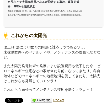
台風などで太陽光発電パネルが飛散する事故、事前対策
を JPEAも注意喚起
太陽光発電協会（JPEA）は、4月27日に経済産業省から発せられた、台風などによる太
陽光発電パネル飛散事故の被害防止に関する注意喚起を受け、太陽光発電設備を設置し
ている事業者に向けて、必要な対応をとるよう呼びかけた。
これからの太陽光
改正FIT法により数々の問題に対応しつつあるソラ。
未稼働案件へのペナルティや、メンテナンスの義務化などな
ど。
また太陽光発電技術の発展により設置費用も低下した今、ゼ
ロエネルギー住宅などの家が当たり前になってきたり、各自
治体などでのエネルギーの地産地消を促してきたり。太陽光
はこれからも発展していくソラ！
これからも頑張ってメンテナンス技術を磨くソラよ～！
Pocket