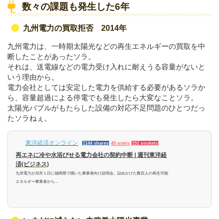
数々の課題も発生した6年
九州電力の買取拒否 2014年
九州電力は、一時期太陽光などの再生エネルギーの買取を中
断したことがあったソラ。
それは、送電線などの電力受け入れに耐えうる容量がないと
いう理由から。
電力会社としては安定した電力を供給する必要があるソラか
ら、容量超過による停電でも発生したら大変なことソラ。
太陽光バブルがもたらした設備の対応不足問題のひとつだっ
たソラねぇ。
東洋経済オンライン
1144 shares
45 users
151 pockets
再エネに冷や水浴びせる電力会社の契約中断 | 週刊東洋経
済(ビジネス)
九州電力が10月１日に福岡県で開いた事業者向け説明会。詰めかけた数百人の再生可能
エネルギー事業者から…