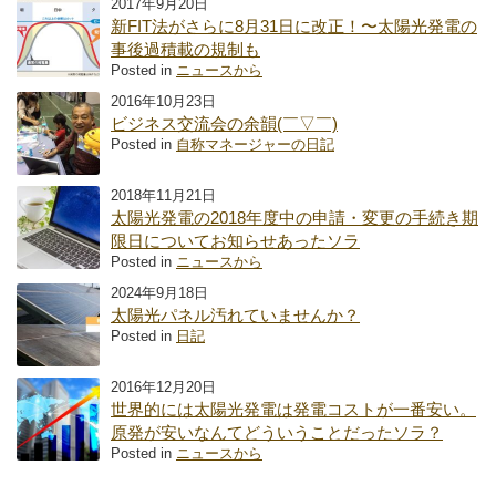
2017年9月20日
新FIT法がさらに8月31日に改正！〜太陽光発電の
事後過積載の規制も
Posted in
ニュースから
2016年10月23日
ビジネス交流会の余韻(￣▽￣)
Posted in
自称マネージャーの日記
2018年11月21日
太陽光発電の2018年度中の申請・変更の手続き期
限日についてお知らせあったソラ
Posted in
ニュースから
2024年9月18日
太陽光パネル汚れていませんか？
Posted in
日記
2016年12月20日
世界的には太陽光発電は発電コストが一番安い。
原発が安いなんてどういうことだったソラ？
Posted in
ニュースから