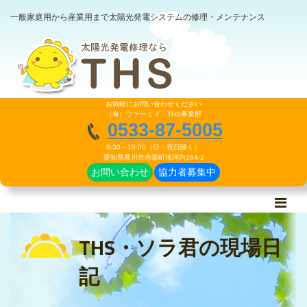
一般家庭用から産業用まで太陽光発電システムの修理・メンテナンス
お気軽にお問い合わせください
（有）ファーミイ THS事業部
0533-87-5005
8:30～19:00（日・祝日除く）
愛知県豊川市赤坂町池河内164-2
お問い合わせ
協力者募集中
THS・ソラ君の現場日
記