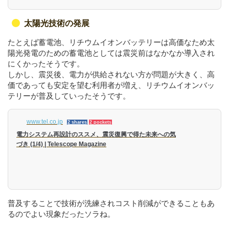
太陽光技術の発展
たとえば蓄電池、リチウムイオンバッテリーは高価なため太
陽光発電のための蓄電池としては震災前はなかなか導入され
にくかったそうです。
しかし、震災後、電力が供給されない方が問題が大きく、高
価であっても安定を望む利用者が増え、リチウムイオンバッ
テリーが普及していったそうです。
www.tel.co.jp
2 shares
2 pockets
電力システム再設計のススメ、震災復興で得た未来への気
づき (1/4) | Telescope Magazine
普及することで技術が洗練されコスト削減ができることもあ
るのでよい現象だったソラね。