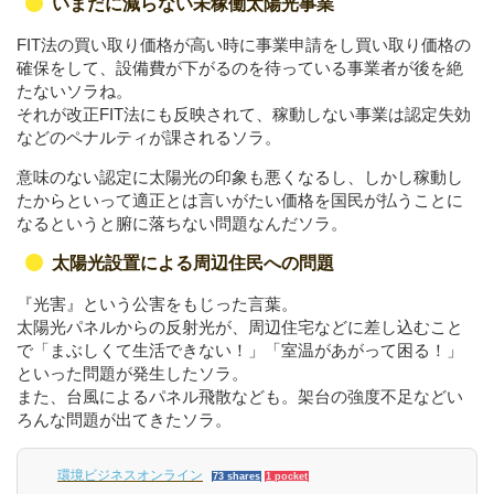
いまだに減らない未稼働太陽光事業
FIT法の買い取り価格が高い時に事業申請をし買い取り価格の
確保をして、設備費が下がるのを待っている事業者が後を絶
たないソラね。
それが改正FIT法にも反映されて、稼動しない事業は認定失効
などのペナルティが課されるソラ。
意味のない認定に太陽光の印象も悪くなるし、しかし稼動し
たからといって適正とは言いがたい価格を国民が払うことに
なるというと腑に落ちない問題なんだソラ。
太陽光設置による周辺住民への問題
『光害』という公害をもじった言葉。
太陽光パネルからの反射光が、周辺住宅などに差し込むこと
で「まぶしくて生活できない！」「室温があがって困る！」
といった問題が発生したソラ。
また、台風によるパネル飛散なども。架台の強度不足などい
ろんな問題が出てきたソラ。
環境ビジネスオンライン
73 shares
1 pocket