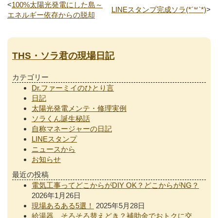
<
100%太陽光発電にした島～
LINEスタンプ完成ソラ(*´꒳`*)
>
エネルギー依存からの脱却
THS・ソラ君の現場日記
カテゴリー
Dr.ファーミイのひとり言
日記
太陽光発電メンテ・修理実例
ソラくん誕生秘話
自称マネージャーの日記
LINEスタンプ
ニュースから
お知らせ
最近の投稿
電気工事ってどこからがDIY OK？どこからがNG？
2026年1月26日
現場あるある5選！
2025年5月28日
給湯器、そろそろ替えどき？補助金でおトクに交