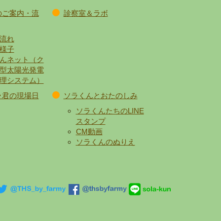
のご案内・流
診察室＆ラボ
流れ
様子
んネット（ク
型太陽光発電
理システム）
ラ君の現場日
ソラくんとおたのしみ
ソラくんたちのLINE
スタンプ
CM動画
ソラくんのぬりえ