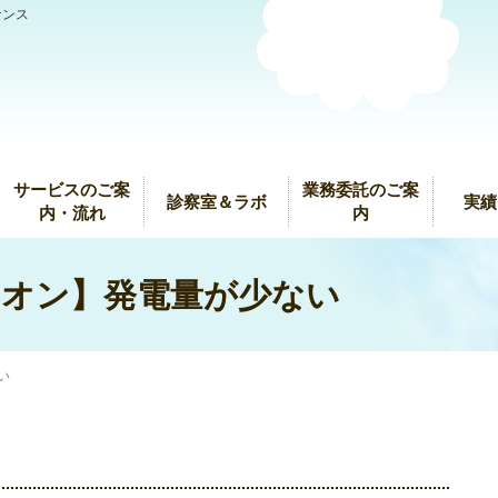
ナンス
サービスのご案
業務委託のご案
診察室＆ラボ
実績
内・流れ
内
オン】発電量が少ない
い