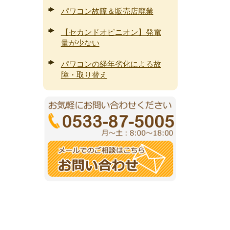
パワコン故障＆販売店廃業
【セカンドオピニオン】発電
量が少ない
パワコンの経年劣化による故
障・取り替え