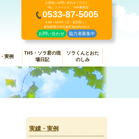
お気軽にお問い合わせください
（有）ファーミイ THS事業部
0533-87-5005
8:00～18:00（日・祝日除く）
愛知県豊川市赤坂町池河内164-2
お問い合わせ
協力者募集中
THS・ソラ君の現
ソラくんとおた
・実例
場日記
のしみ
実績・実例