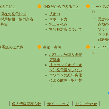
HSのご紹介
THSだからできること
サービス
れ
現在の発電状況
技術力
採用情報・協力業者
サポート力
受診の
募集
第三者視点
点検の
緊急時対応について
ソラく
ラウド
施設管
務委託のご案内
実績・実例
THS・ソ
記
パワコン故障＆販売
店廃業
【セカンドオピニオ
ン】発電量が少ない
パワコンの経年劣化
による故障・取り替
え
個人情報保護方針
サイトマップ
お問い合わせ